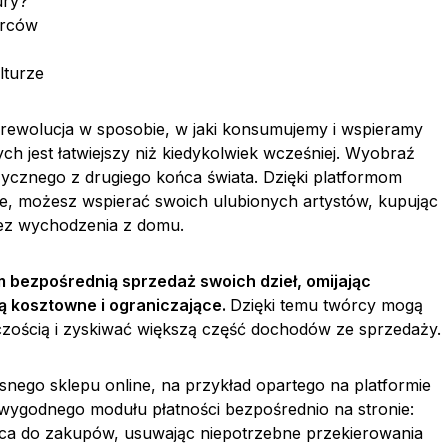
ury?
órców
lturze
że rewolucja w sposobie, w jaki konsumujemy i wspieramy
ych jest łatwiejszy niż kiedykolwiek wcześniej. Wyobraź
ycznego z drugiego końca świata. Dzięki platformom
ne, możesz wspierać swoich ulubionych artystów, kupując
bez wychodzenia z domu.
m bezpośrednią sprzedaż swoich dzieł, omijając
są kosztowne i ograniczające.
Dzięki temu twórcy mogą
zością i zyskiwać większą część dochodów ze sprzedaży.
snego sklepu online, na przykład opartego na platformie
wygodnego modułu płatności bezpośrednio na stronie:
ęca do zakupów, usuwając niepotrzebne przekierowania