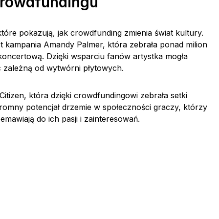
crowdfundingu
óre pokazują, jak crowdfunding zmienia świat kultury.
t kampania Amandy Palmer, która zebrała ponad milion
koncertową. Dzięki wsparciu fanów artystka mogła
c zależną od wytwórni płytowych.
tizen, która dzięki crowdfundingowi zebrała setki
gromny potencjał drzemie w społeczności graczy, którzy
emawiają do ich pasji i zainteresowań.