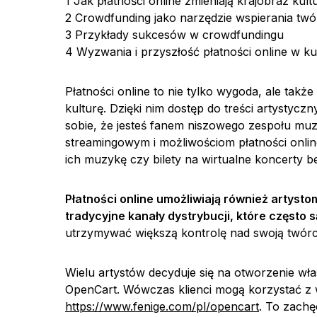
1
Jak płatności online zmieniają krajobraz kult
2
Crowdfunding jako narzędzie wspierania tw
3
Przykłady sukcesów w crowdfundingu
4
Wyzwania i przyszłość płatności online w ku
Płatności online to nie tylko wygoda, ale tak
kulturę. Dzięki nim dostęp do treści artystyczn
sobie, że jesteś fanem niszowego zespołu muz
streamingowym i możliwościom płatności onli
ich muzykę czy bilety na wirtualne koncerty 
Płatności online umożliwiają również artysto
tradycyjne kanały dystrybucji, które często 
utrzymywać większą kontrolę nad swoją twórc
Wielu artystów decyduje się na otworzenie wła
OpenCart. Wówczas klienci mogą korzystać z 
https://www.fenige.com/pl/opencart
. To zach