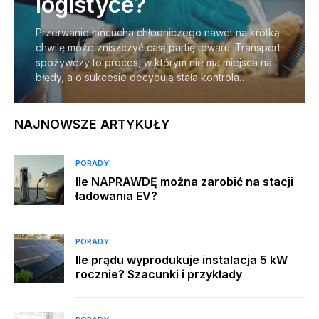
logistyce?
Przerwanie łańcucha chłodniczego nawet na krótką
chwilę może zniszczyć całą partię towaru. Transport
spożywczy to proces, w którym nie ma miejsca na
błędy, a o sukcesie decydują stała kontrola…
NAJNOWSZE ARTYKUŁY
PORADY
Ile NAPRAWDĘ można zarobić na stacji
ładowania EV?
PORADY
Ile prądu wyprodukuje instalacja 5 kW
rocznie? Szacunki i przykłady