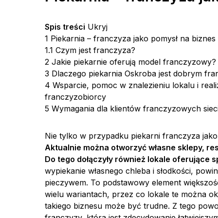
Spis treści
Ukryj
1
Piekarnia – franczyza jako pomysł na biznes
1.1
Czym jest franczyza?
2
Jakie piekarnie oferują model franczyzowy?
3
Dlaczego piekarnia Oskroba jest dobrym fr
4
Wsparcie, pomoc w znalezieniu lokalu i real
franczyzobiorcy
5
Wymagania dla klientów franczyzowych siec
Nie tylko w przypadku piekarni franczyza jako
Aktualnie można otworzyć własne sklepy, re
Do tego dołączyły również lokale oferujące 
wypiekanie własnego chleba i słodkości, powi
pieczywem. To podstawowy element większości
wielu wariantach, przez co lokale te można ok
takiego biznesu może być trudne. Z tego powo
franczyzy, która jest zdecydowanie łatwiejszy